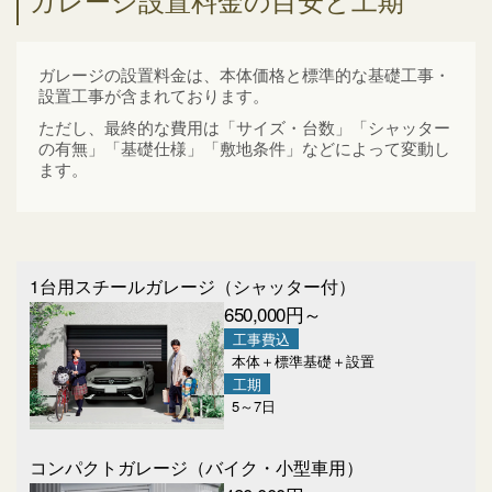
ガレージの設置料金は、本体価格と標準的な基礎工事・
設置工事が含まれております。
ただし、最終的な費用は「サイズ・台数」「シャッター
の有無」「基礎仕様」「敷地条件」などによって変動し
ます。
1台用スチールガレージ
（シャッター付）
650,000
円～
工事費込
本体＋標準基礎＋設置
工期
5～7日
コンパクトガレージ
（バイク・小型車用）