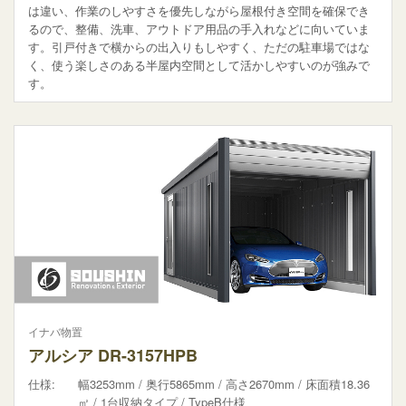
は違い、作業のしやすさを優先しながら屋根付き空間を確保でき
るので、整備、洗車、アウトドア用品の手入れなどに向いていま
す。引戸付きで横からの出入りもしやすく、ただの駐車場ではな
く、使う楽しさのある半屋内空間として活かしやすいのが強みで
す。
イナバ物置
アルシア DR-3157HPB
仕様:
幅3253mm / 奥行5865mm / 高さ2670mm / 床面積18.36
㎡ / 1台収納タイプ / TypeB仕様