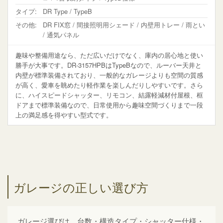
タイプ:
DR Type / TypeB
その他:
DR FIX窓 / 間接照明用シェード / 内壁用トレー / 雨とい
/ 通気パネル
趣味や整備用途なら、ただ広いだけでなく、庫内の居心地と使い
勝手が大事です。DR-3157HPBはTypeBなので、ルーバー天井と
内壁が標準装備されており、一般的なガレージよりも空間の質感
が高く、愛車を眺めたり軽作業を楽しんだりしやすいです。さら
に、ハイスピードシャッター、リモコン、結露軽減材付屋根、框
ドアまで標準装備なので、日常使用から趣味空間づくりまで一段
上の満足感を得やすい型式です。
ガレージの正しい選び方
ガレージ選びは、台数・構造タイプ・シャッター仕様・