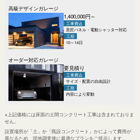
高級デザインガレージ
1,400,000
円～
工事費込
意匠パネル・電動シャッター対応
工期
10～14日
オーダー対応ガレージ
要見積り
工事費込
サイズ・配置の自由設計
工期
内容により変動
※上記価格には床面の土間コンクリート工事は含まれておりま
せん。
設置場所が「土」か「既設コンクリート」かによって費用が
異なるため、現地調査後に最適なプランをご提示します。