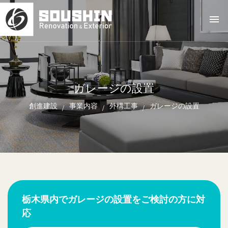
ガレージの設置
創進建設
事業内容
外構工事
ガレージの設置
栃木県内でガレージの設置をご検討の方に対
応