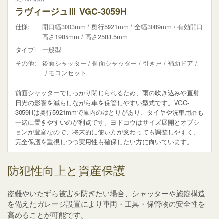
ラヴィージュⅢ VGC-3059H
仕様:
開口幅3003mm / 奥行5921mm / 全幅3089mm / 有効開口
高さ1985mm / 高さ2588.5mm
タイプ:
一般型
その他:
後面シャッター / 側面シャッター / 引き戸 / 補助ドア /
リモコンセット
前面シャッターでしっかり閉じられるため、雨の吹き込みや直射
日光の影響を減らしながら車を保管しやすい型式です。VGC-
3059Hは奥行5921mmで庫内のゆとりがあり、タイヤや洗車用品も
一緒に置きやすいのが利点です。ヨドコウはサイズ展開とオプシ
ョンが豊富なので、将来的に使い方が変わっても調整しやすく、
完全保護を重視しつつ実用性も確保したい方に向いています。
防犯性向上と資産保護
盗難やいたずら被害を防ぎたい場合、シャッターや施錠構造
を備えたガレージ設置により車両・工具・保管物の安全性を
高めることが可能です。