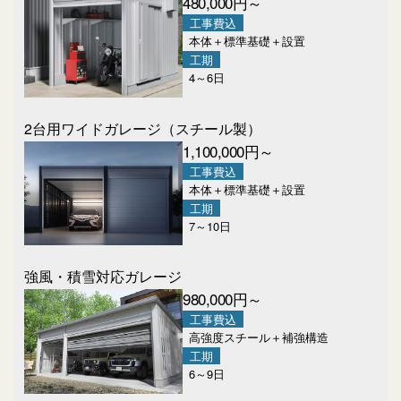
480,000
円～
工事費込
本体＋標準基礎＋設置
工期
4～6日
2台用ワイドガレージ
（スチール製）
1,100,000
円～
工事費込
本体＋標準基礎＋設置
工期
7～10日
強風・積雪対応ガレージ
980,000
円～
工事費込
高強度スチール＋補強構造
工期
6～9日