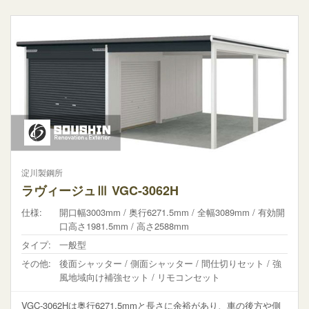
淀川製鋼所
ラヴィージュⅢ VGC-3062H
仕様:
開口幅3003mm / 奥行6271.5mm / 全幅3089mm / 有効開
口高さ1981.5mm / 高さ2588mm
タイプ:
一般型
その他:
後面シャッター / 側面シャッター / 間仕切りセット / 強
風地域向け補強セット / リモコンセット
VGC-3062Hは奥行6271.5mmと長さに余裕があり、車の後方や側