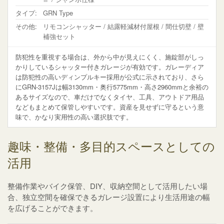
タイプ:
GRN Type
その他:
リモコンシャッター / 結露軽減材付屋根 / 間仕切壁 / 壁
補強セット
防犯性を重視する場合は、外から中が見えにくく、施錠部がしっ
かりしているシャッター付きガレージが有効です。ガレーディア
は防犯性の高いディンプルキー採用が公式に示されており、さら
にGRN-3157Jは幅3130mm・奥行5775mm・高さ2960mmと余裕の
あるサイズなので、車だけでなくタイヤ、工具、アウトドア用品
などもまとめて保管しやすいです。資産を見せずに守るという意
味で、かなり実用性の高い選択肢です。
趣味・整備・多目的スペースとしての
活用
整備作業やバイク保管、DIY、収納空間として活用したい場
合、独立空間を確保できるガレージ設置により生活用途の幅
を広げることができます。