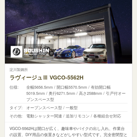
淀川製鋼所
ラヴィージュⅢ VGCO-5562H
仕様:
全幅5656.5mm / 開口幅5570.5mm / 有効開口幅
5019.5mm / 奥行6271.5mm / 高さ2588mm / 引戸付オー
プンスペース型
タイプ:
オープンスペース型 / 一般型
その他:
電動シャッター関連 / 追加リモコン / 各種組合せ対応
VGCO-5562Hは開口が広く、趣味車やバイクの出し入れ、作業台
の設置、DIY用品の仮置きなどがしやすい型式です。完全密閉型と