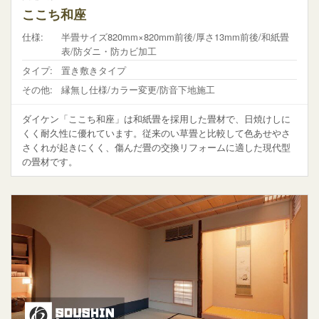
ここち和座
仕様:
半畳サイズ820mm×820mm前後/厚さ13mm前後/和紙畳
表/防ダニ・防カビ加工
タイプ:
置き敷きタイプ
その他:
縁無し仕様/カラー変更/防音下地施工
ダイケン「ここち和座」は和紙畳を採用した畳材で、日焼けしに
くく耐久性に優れています。従来のい草畳と比較して色あせやさ
さくれが起きにくく、傷んだ畳の交換リフォームに適した現代型
の畳材です。