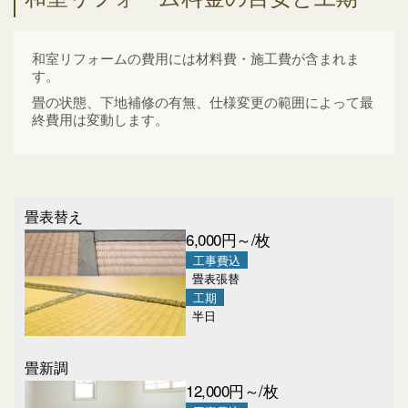
和室リフォームの費用には材料費・施工費が含まれま
す。
畳の状態、下地補修の有無、仕様変更の範囲によって最
終費用は変動します。
畳表替え
6,000
円～/枚
工事費込
畳表張替
工期
半日
畳新調
12,000
円～/枚