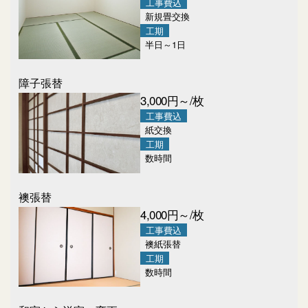
工事費込
新規畳交換
工期
半日～1日
障子張替
3,000
円～/枚
工事費込
紙交換
工期
数時間
襖張替
4,000
円～/枚
工事費込
襖紙張替
工期
数時間