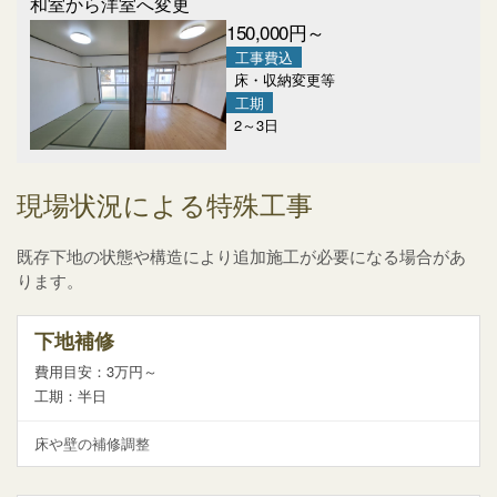
和室から洋室へ変更
150,000
円～
工事費込
床・収納変更等
工期
2～3日
現場状況による特殊工事
既存下地の状態や構造により追加施工が必要になる場合があ
ります。
下地補修
費用目安：3万円～
工期：半日
床や壁の補修調整