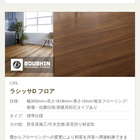
LIXIL
ラシッサD フロア
仕様:
幅303mm×長さ1818mm×厚さ12mm/複合フローリング/
耐傷・抗菌仕様/床暖房対応タイプあり
タイプ:
標準仕様
その他:
防音床施工/巾木交換/床見切り材追加
畳からフローリングへの変更により和室を洋室へ用途転換できま