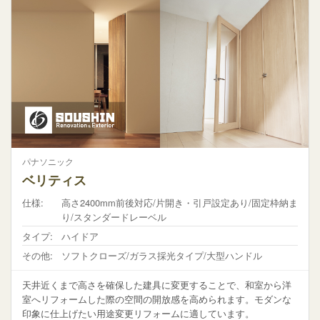
パナソニック
ベリティス
仕様:
高さ2400mm前後対応/片開き・引戸設定あり/固定枠納ま
り/スタンダードレーベル
タイプ:
ハイドア
その他:
ソフトクローズ/ガラス採光タイプ/大型ハンドル
天井近くまで高さを確保した建具に変更することで、和室から洋
室へリフォームした際の空間の開放感を高められます。モダンな
印象に仕上げたい用途変更リフォームに適しています。