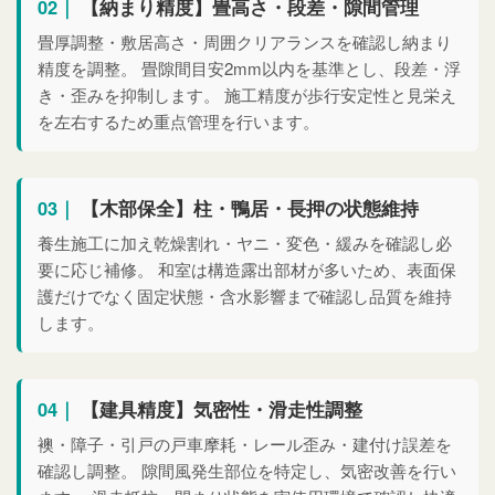
02｜
【納まり精度】畳高さ・段差・隙間管理
畳厚調整・敷居高さ・周囲クリアランスを確認し納まり
精度を調整。 畳隙間目安2mm以内を基準とし、段差・浮
き・歪みを抑制します。 施工精度が歩行安定性と見栄え
を左右するため重点管理を行います。
03｜
【木部保全】柱・鴨居・長押の状態維持
養生施工に加え乾燥割れ・ヤニ・変色・緩みを確認し必
要に応じ補修。 和室は構造露出部材が多いため、表面保
護だけでなく固定状態・含水影響まで確認し品質を維持
します。
04｜
【建具精度】気密性・滑走性調整
襖・障子・引戸の戸車摩耗・レール歪み・建付け誤差を
確認し調整。 隙間風発生部位を特定し、気密改善を行い