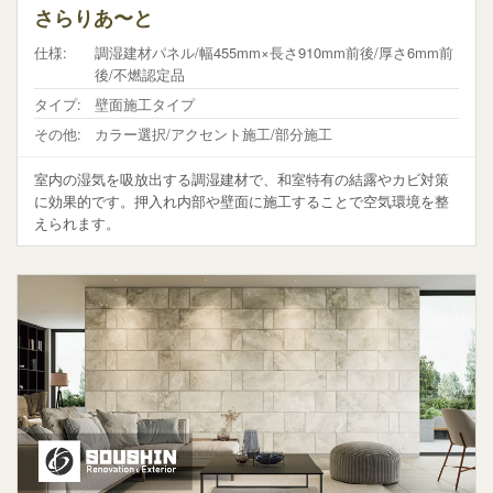
さらりあ〜と
仕様:
調湿建材パネル/幅455mm×長さ910mm前後/厚さ6mm前
後/不燃認定品
タイプ:
壁面施工タイプ
その他:
カラー選択/アクセント施工/部分施工
室内の湿気を吸放出する調湿建材で、和室特有の結露やカビ対策
に効果的です。押入れ内部や壁面に施工することで空気環境を整
えられます。