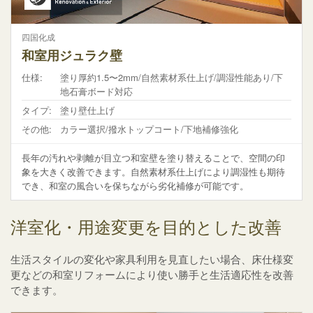
四国化成
和室用ジュラク壁
仕様:
塗り厚約1.5〜2mm/自然素材系仕上げ/調湿性能あり/下
地石膏ボード対応
タイプ:
塗り壁仕上げ
その他:
カラー選択/撥水トップコート/下地補修強化
長年の汚れや剥離が目立つ和室壁を塗り替えることで、空間の印
象を大きく改善できます。自然素材系仕上げにより調湿性も期待
でき、和室の風合いを保ちながら劣化補修が可能です。
洋室化・用途変更を目的とした改善
生活スタイルの変化や家具利用を見直したい場合、床仕様変
更などの和室リフォームにより使い勝手と生活適応性を改善
できます。