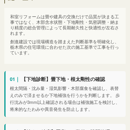
和室リフォームは畳や建具の交換だけで品質が決まる工
事ではなく、木部含水状態・下地剛性・気密調整・納ま
り精度の総合管理によって長期耐久性と快適性が左右さ
れます。
創進建設では現場構造を踏まえた判断基準を明確化し、
栃木県の住宅環境に合わせた次の施工基準で工事を行っ
ています。
01｜
【下地診断】畳下地・根太剛性の確認
根太間隔・沈み量・湿気影響・木部腐食を確認し、表替
えのみで済ませるか下地補強を行うかを判断します。 歩
行沈みが3mm以上確認される場合は補強施工を検討し、
将来的なたわみや異音発生を防止します。